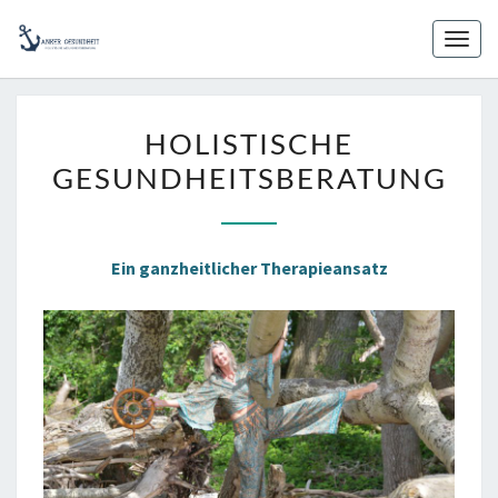
Skip
to
Toggl
content
HOLISTISCHE
HOLISTISCHE
GESUNDHEITSBERATUNG
GESUNDHEITSBERATUNG
Ein ganzheitlicher Therapieansatz