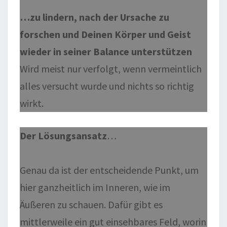
…zu lindern, nach der Ursache zu
forschen und Deinen Körper und Geist
wieder in seiner Balance unterstützen
Wird meist nur verfolgt, wenn vermeintlich
alles versucht wurde und nichts so richtig
wirkt.
Der Lösungsansatz
…
Genau da ist der entscheidende Punkt, um
hier ganzheitlich im Inneren, wie im
Äußeren zu schauen. Dafür gibt es
mittlerweile ein gut einsehbares Feld, worin