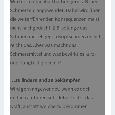
Wird der einfachhalthalber gern, z.B. bei
Schmerzen, angewendet. Dabei wird über
die weiterführenden Konsequenzen meist
nicht nachgedacht. Z.B. solange das
Schmerzmittel gegen Kopfschmerzen hilft,
reicht das. Aber was macht das
Schmerzmittel und was bewirkt es kurz-
oder langfristig bei mir?
…zu lindern und zu bekämpfen
Wird gern angewendet, wenn es doch
endlich aufhören soll. Jetzt kostet das
Kraft, anstatt welche zu bekommen.