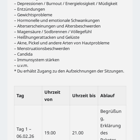
– Depressionen / Burnout / Energielosigkeit / Müdigkeit
– Entzündungen
– Gewichtsprobleme
– Hormonelle und emotionale Schwankungen
– Alterserscheinungen und Altersbeschwerden
– Magensäure / Sodbrennen / Völlegefühl
– Heißhungerattacken und Gelüste
– Akne, Pickel und andere Arten von Hautprobleme
– Menstruationsbeschwerden
– Candida
– Immunsystem stärken
– u.v.m.
* Du erhälst Zugang zu den Aufzeichnungen der Sitzungen.
Uhrzeit
Tag
Uhrzeit bis
Ablauf
von
Begrüßun
g,
Erklärung
Tag 1 –
19.00
21.00
des
06.02.26
Paketes