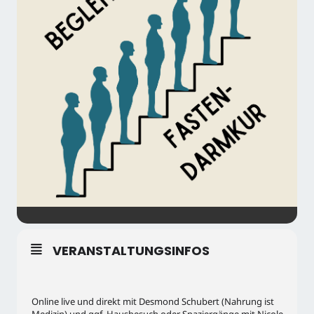
VERANSTALTUNGSINFOS
Online live und direkt mit Desmond Schubert (Nahrung ist