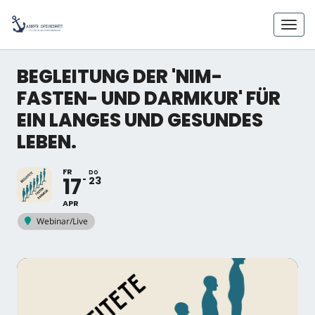
Skip
to
Toggl
content
BEGLEITUNG DER 'NIM-
FASTEN- UND DARMKUR' FÜR
EIN LANGES UND GESUNDES
LEBEN.
FR
DO
17
23
APR
Webinar/Live