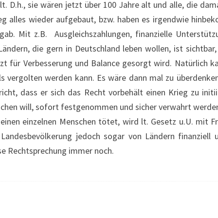
 D.h., sie wären jetzt über 100 Jahre alt und alle, die damal
ieg alles wieder aufgebaut, bzw. haben es irgendwie hinbe
ab. Mit z.B. Ausgleichszahlungen, finanzielle Unterstüt
dern, die gern in Deutschland leben wollen, ist sichtba
tzt für Verbesserung und Balance gesorgt wird. Natürlich
ls vergolten werden kann. Es wäre dann mal zu überdenken,
icht, dass er sich das Recht vorbehält einen Krieg zu init
chen will, sofort festgenommen und sicher verwahrt werden
einen einzelnen Menschen tötet, wird lt. Gesetz u.U. mit 
r Landesbevölkerung jedoch sogar von Ländern finanziell 
diese Rechtsprechung immer noch.