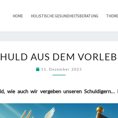
HOME
HOLISTISCHE GESUNDHEITSBERATUNG
THEM
SCHULD
HULD AUS DEM VORLE
AUS
DEM
11. Dezember 2023
VORLEBEN
ld, wie auch wir
vergeben unseren Schuldigern…