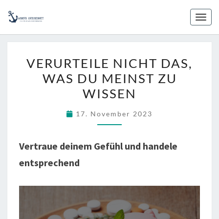
Skip
to
Toggl
content
VERURTEILE
VERURTEILE NICHT DAS,
NICHT
WAS DU MEINST ZU
DAS,
WISSEN
WAS
DU
17. November 2023
MEINST
ZU
WISSEN
Vertraue deinem Gefühl und handele
entsprechend